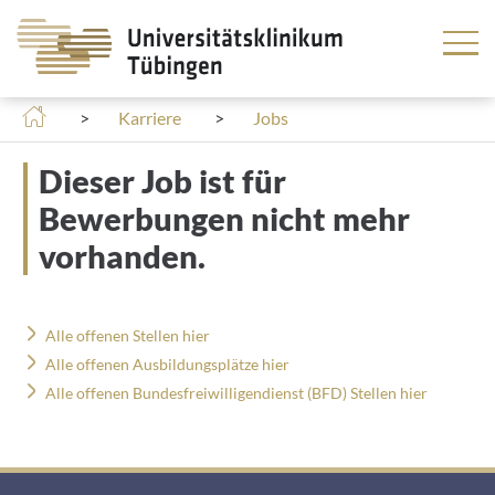
Springe zum Hauptteil
Accesskey
Accesskey
Accesskey
Zum Inhalt springen
Zum Hauptmenü springen
Zur Suche springen
[3]
[1]
[2]
Naviga
Offene
Karriere
Jobs
Stellen
Dieser Job ist für
BEWERBUNG
& EINSTIEG
Meine
Bewerbungen nicht mehr
Bewerbungen
vorhanden.
AUSBILDUNG
& STUDIUM
Internationale
WIR ALS
Alle offenen Stellen hier
Pflegende
ARBEITGEBER
Alle offenen Ausbildungsplätze hier
Alle offenen Bundesfreiwilligendienst (BFD) Stellen hier
TARIF &
GEHALT